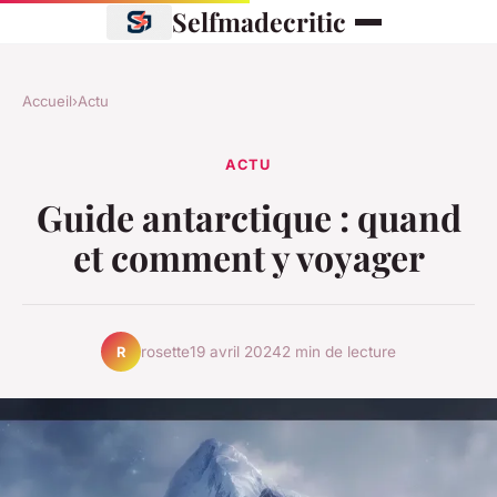
Selfmadecritic
Accueil
›
Actu
ACTU
Guide antarctique : quand
et comment y voyager
rosette
19 avril 2024
2 min de lecture
R