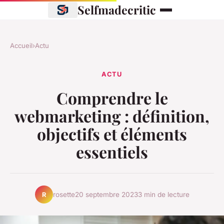
Selfmadecritic
Accueil
›
Actu
ACTU
Comprendre le
webmarketing : définition,
objectifs et éléments
essentiels
rosette
20 septembre 2023
3 min de lecture
R