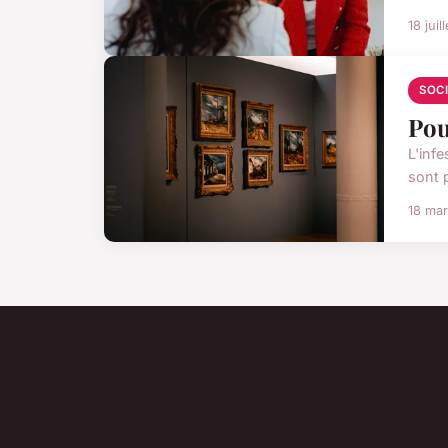
18 juil
SOC
Pou
L'inf
sont 
18 ma