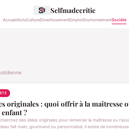
Selfmadecritic
Accueil
Actu
Culture
Divertissement
Emploi
Environnement
Société
uotidienne
IÉTÉ
es originales : quoi offrir à la maîtresse 
 enfant ?
cherchez des idées originales pour remercier la maîtresse ou l'assi
deau fait main, gourmand ou personnalisé, il existe de nombreuse