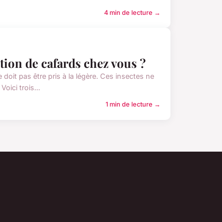
4 min de lecture →
ation de cafards chez vous ?
oit pas être pris à la légère. Ces insectes ne
ici trois...
1 min de lecture →