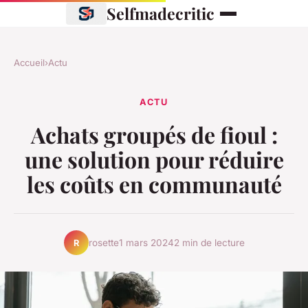
Selfmadecritic
Accueil
›
Actu
ACTU
Achats groupés de fioul :
une solution pour réduire
les coûts en communauté
rosette
1 mars 2024
2 min de lecture
R