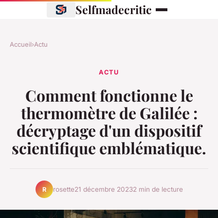
Selfmadecritic
Accueil
›
Actu
ACTU
Comment fonctionne le
thermomètre de Galilée :
décryptage d'un dispositif
scientifique emblématique.
rosette
21 décembre 2023
2 min de lecture
R