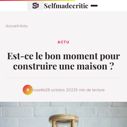
Selfmadecritic
Accueil
›
Actu
ACTU
Est-ce le bon moment pour
construire une maison ?
rosette
28 octobre 2022
5 min de lecture
R