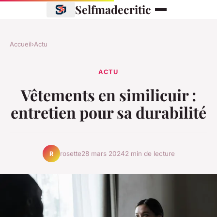
Selfmadecritic
Accueil
›
Actu
ACTU
Vêtements en similicuir :
entretien pour sa durabilité
rosette
28 mars 2024
2 min de lecture
R