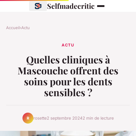
Selfmadecritic
Accueil
›
Actu
ACTU
Quelles cliniques à
Mascouche offrent des
soins pour les dents
sensibles ?
rosette
2 septembre 2024
2 min de lecture
R