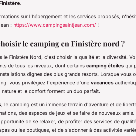
Finistère
.
rmations sur l'hébergement et les services proposés, n'hésit
Jean :
https://www.campingsaintjean.com/
!
hoisir le camping en Finistère nord ?
le Finistère Nord, c'est choisir la qualité et la diversité. V
nts de tous les niveaux, dont certains
camping étoiles
qui 
installations dignes des plus grands resorts. Lorsque vous 
g, vous privilégiez l'expérience d'une
vacances
authentiq
a nature et le confort forment un duo parfait.
s
, le camping est un immense terrain d'aventure et de libert
mations, des espaces de jeux et se faire de nouveaux amis.
'opportunité de se relaxer, de profiter des services de quali
 spas ou les boutiques, et de s'adonner à des activités variée