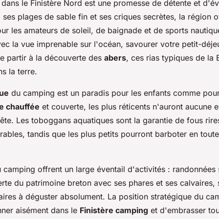
dans le Finistère Nord est une promesse de détente et d'é
, ses plages de sable fin et ses criques secrètes, la région of
our les amateurs de soleil, de baignade et de sports nautiq
vec la vue imprenable sur l'océan, savourer votre petit-déj
de partir à la découverte des
abers
, ces rias typiques de la
ns la terre.
que
du camping est un paradis pour les enfants comme pour 
ne chauffée
et couverte, les plus réticents n'auront aucune 
ête. Les toboggans aquatiques sont la garantie de fous rire
bles, tandis que les plus petits pourront barboter en toute
 camping offrent un large éventail d'activités : randonnées s
rte du patrimoine breton avec ses phares et ses calvaires, 
inaires à déguster absolument. La position stratégique du c
nner aisément dans le
Finistère camping
et d'embrasser tou