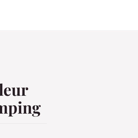
lleur
amping