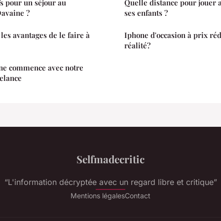
fs pour un séjour au
Quelle distance pour jouer a
avaine ?
ses enfants ?
 les avantages de le faire à
Iphone d'occasion à prix ré
réalité?
igne commence avec notre
elance
Selfmadecritic
“L'information décryptée avec un regard libre et critique”
Mentions légales
Contact