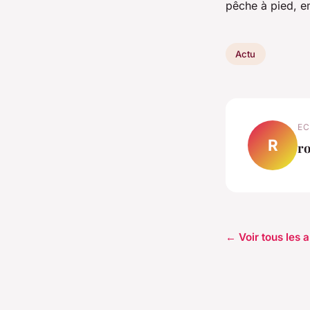
pêche à pied, e
Actu
EC
R
ro
← Voir tous les a