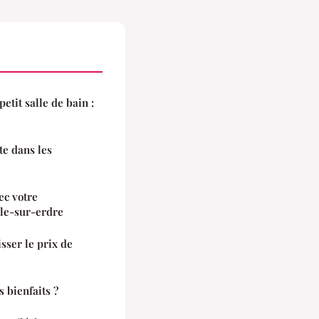
etit salle de bain :
te dans les
ec votre
lle-sur-erdre
isser le prix de
s bienfaits ?