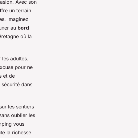
vasion. Avec son
fre un terrain
ues. Imaginez
euner au
bord
 Bretagne où la
les adultes.
excuse pour ne
s et de
 sécurité dans
ur les sentiers
sans oublier les
amping vous
te la richesse