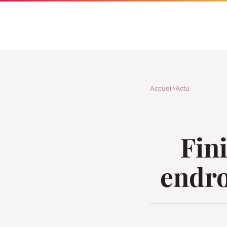
Accueil
›
Actu
Fini
endro