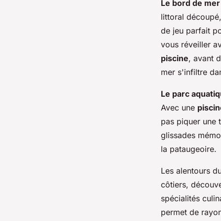
Le bord de mer
littoral découpé
de jeu parfait p
vous réveiller a
piscine
, avant 
mer s'infiltre da
Le parc aquati
Avec une
pisci
pas piquer une t
glissades mémora
la pataugeoire.
Les alentours du
côtiers, découve
spécialités cul
permet de rayo