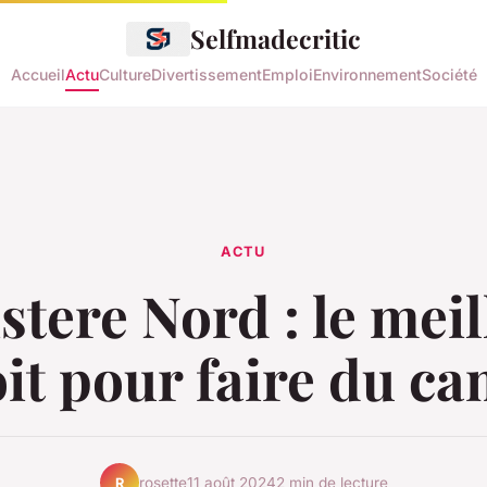
Selfmadecritic
Accueil
Actu
Culture
Divertissement
Emploi
Environnement
Société
ACTU
stere Nord : le mei
it pour faire du c
rosette
11 août 2024
2 min de lecture
R