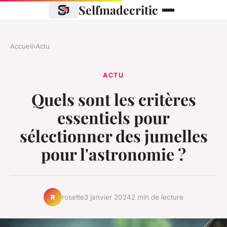
Selfmadecritic
Accueil
›
Actu
ACTU
Quels sont les critères
essentiels pour
sélectionner des jumelles
pour l'astronomie ?
rosette
3 janvier 2024
2 min de lecture
R