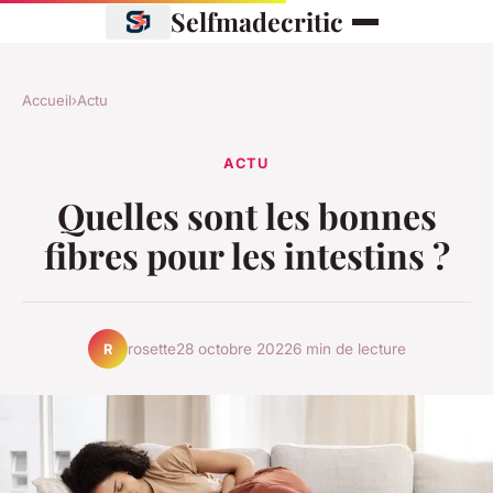
Selfmadecritic
Accueil
›
Actu
ACTU
Quelles sont les bonnes
fibres pour les intestins ?
rosette
28 octobre 2022
6 min de lecture
R